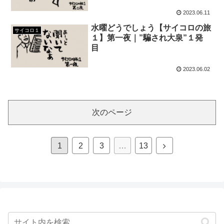
2023.06.11
水曜どうでしょう【サイコロの旅
サイコロ１
１】第一夜｜”騙され大泉”１発
目
2023.06.02
次のページ
次
1
2
3
…
13
へ