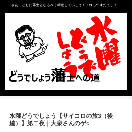
さあ！ともに藩士となるべく精進していこう！！れっつすたでぃ！！
水曜どうでしょう【サイコロの旅3（後
編）】第二夜｜大泉さんのゲ○