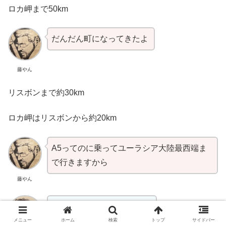
ロカ岬まで50km
だんだん町になってきたよ
藤やん
リスボンまで約30km
ロカ岬はリスボンから約20km
A5ってのに乗ってユーラシア大陸最西端ま
で行きますから
藤やん
A5をずっと行けばいいの？
メニュー
ホーム
検索
トップ
サイドバー