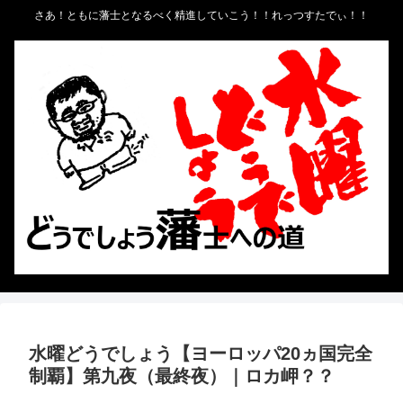
さあ！ともに藩士となるべく精進していこう！！れっつすたでぃ！！
水曜どうでしょう【ヨーロッパ20ヵ国完全
制覇】第九夜（最終夜）｜ロカ岬？？