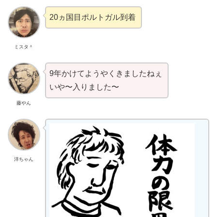
20ヵ国目ポルトガル到着
ミスタ＾
9年かけてようやくきましたねぇ
いや〜入りました〜
藤やん
洋ちゃん