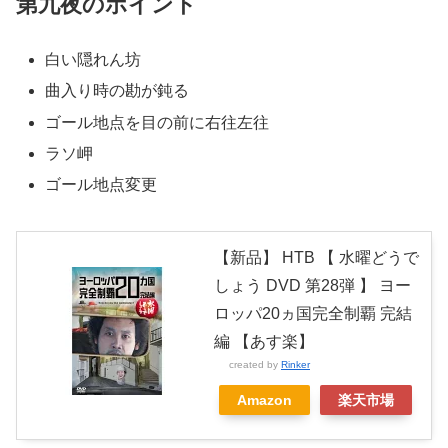
第九夜のポイント
白い隠れん坊
曲入り時の勘が鈍る
ゴール地点を目の前に右往左往
ラソ岬
ゴール地点変更
【新品】 HTB 【 水曜どうで
しょう DVD 第28弾 】 ヨー
ロッパ20ヵ国完全制覇 完結
編 【あす楽】
created by
Rinker
Amazon
楽天市場