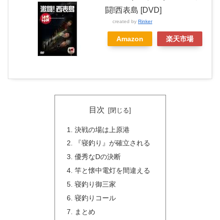
闘!西表島 [DVD]
created by
Rinker
Amazon
楽天市場
目次
決戦の場は上原港
『寝釣り』が確立される
優秀なDの決断
竿と懐中電灯を間違える
寝釣り御三家
寝釣りコール
まとめ