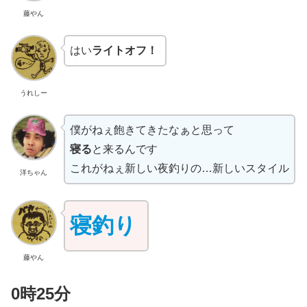
藤やん
はい
ライトオフ！
うれしー
僕がねぇ飽きてきたなぁと思って
寝る
と来るんです
これがねぇ新しい夜釣りの…新しいスタイル
洋ちゃん
寝釣り
藤やん
0時25分