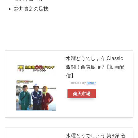
鈴井貴之の足技
水曜どうでしょう Classic
激闘！西表島 ＃7【動画配
信】
created by
Rinker
楽天市場
水曜どうでしょう 第8弾 激