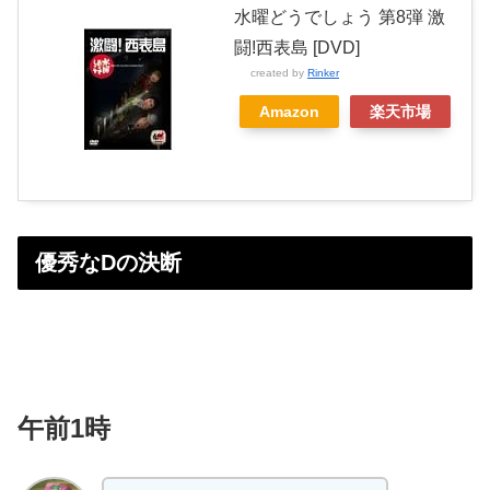
水曜どうでしょう 第8弾 激
闘!西表島 [DVD]
created by
Rinker
Amazon
楽天市場
優秀なDの決断
午前1時