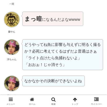
一同
まっ暗
になるんだよなwwww
藤やん
どうやってね魚に影響も与えずに明るく撮る
か？必死に考えてくるはずだよ普通はさぁ
「ライト点けたら魚捕れないよ」
洋ちゃん
「おおぉ！じゃ消そう」
なかなかその決断ができないよね
洋ちゃん
メニュー
ホーム
検索
トップ
サイドバー