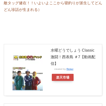
敵タッグ健在！！いよいよここから寝釣りが派生してどん
どん珍話が生まれる）
水曜どうでしょう Classic
激闘！西表島 ＃7【動画配
信】
created by
Rinker
楽天市場