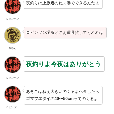
夜釣りは
上原港
のねぇ港でできるんだよ
ロビンソン
ロビンソン場所とさぁ道具貸してくれれば
藤やん
夜釣りよ今夜はありがとう
ロビンソン
あそこはねぇ大きいのくるよヘタしたら
ゴマフエダイ
の
40〜50cm
ってのくるよ
ロビンソン