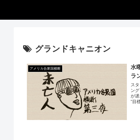
グランドキャニオン
水
アメリカ合衆国横断
ラ
スタ
ング
が遅
”目