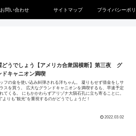
お問い合わせ
サイトマップ
プライバシーポリ
曜どうでしょう【アメリカ合衆国横断】第三夜 グ
ンドキャニオン満喫
ッフの金を使い込み糾弾される洋ちゃん。 凝りもせず借金をしサ
ラスを買う。 広大なグランドキャニオンを満喫するも、早速予定
れてくる。 にもかかわらずアリゾナ大隕石孔に立ち寄ることに。
標”よりも”観光”を重視するのがどうでしょうだ！
2022.03.02