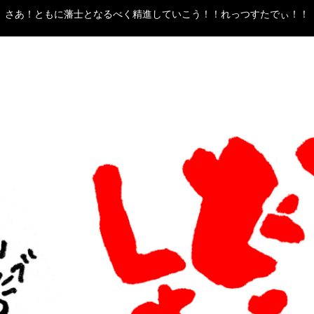
さあ！ともに藩士となるべく精進していこう！！れっつすたでぃ！！