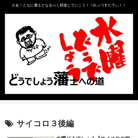
さあ！ともに藩士となるべく精進していこう！！れっつすたでぃ！！
サイコロ３後編