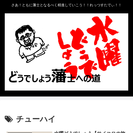
さあ！ともに藩士となるべく精進していこう！！れっつすたでぃ！！
チューハイ