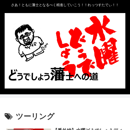
さあ！ともに藩士となるべく精進していこう！！れっつすたでぃ！！
ツーリング