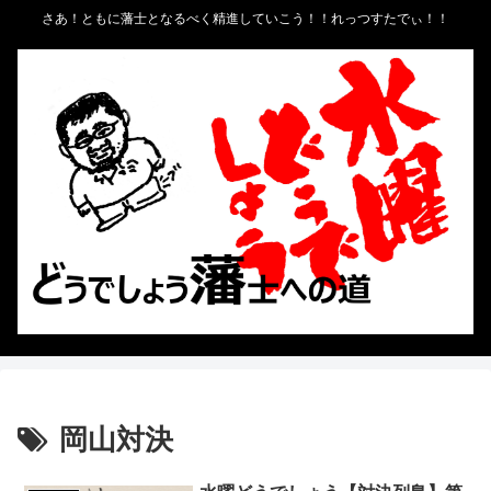
さあ！ともに藩士となるべく精進していこう！！れっつすたでぃ！！
岡山対決