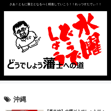
さあ！ともに藩士となるべく精進していこう！！れっつすたでぃ！！
沖縄