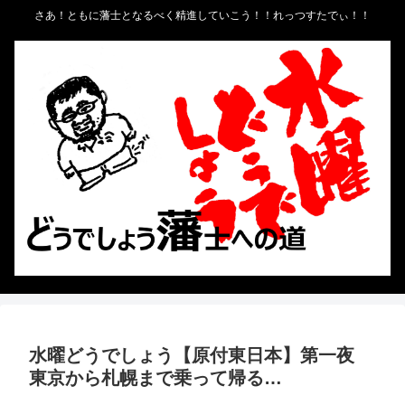
さあ！ともに藩士となるべく精進していこう！！れっつすたでぃ！！
水曜どうでしょう【原付東日本】第一夜
東京から札幌まで乗って帰る…