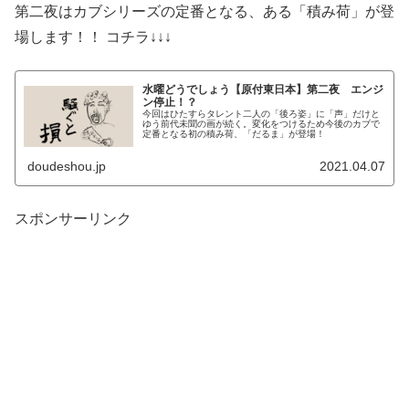
第二夜はカブシリーズの定番となる、ある「積み荷」が登
場します！！ コチラ↓↓↓
水曜どうでしょう【原付東日本】第二夜 エンジ
ン停止！？
今回はひたすらタレント二人の「後ろ姿」に「声」だけと
ゆう前代未聞の画が続く。変化をつけるため今後のカブで
定番となる初の積み荷、「だるま」が登場！
doudeshou.jp
2021.04.07
スポンサーリンク