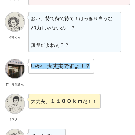
おい、
待て待て待て！
はっきり言うな！
バカ
じゃないの！？
洋ちゃん
無理だよねぇ？？
いや、大丈夫ですよ！？
竹田輪業さん
１１０
０
ｋｍ
大丈夫、
だ！！
ミスター