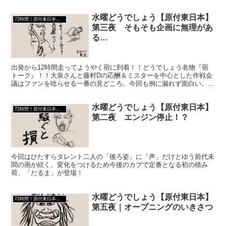
水曜どうでしょう【原付東日本】
72時間！原付東日本縦断ラリー
第三夜 そもそも企画に無理があ
る…
出発から12時間走ってようやく宿に到着！！どうでしょう名物『宿
トーク』！！大泉さんと藤村Dの応酬＆ミスターを中心とした作戦会
議はファンを唸らせる一番の見どころ。今回も例に漏れず面白い。翌
日、新たな積み荷も載せてついに日本海到達！！しかし果たして間に
合うのか…？？なぜどうでしょうはこんなに面白いのか！？それ
水曜どうでしょう【原付東日本】
は“他愛もないオシャベリ”が面白いからだ！！
72時間！原付東日本縦断ラリー
第二夜 エンジン停止！？
今回はひたすらタレント二人の「後ろ姿」に「声」だけとゆう前代未
聞の画が続く。変化をつけるため今後のカブで定番となる初の積み
荷、「だるま」が登場！
水曜どうでしょう【原付東日本】
72時間！原付東日本縦断ラリー
第五夜｜オープニングのいきさつ