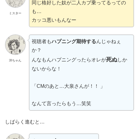
同じ格好した奴が二人カブ乗ってるっての
も…
ミスター
カッコ悪いもんなー
視聴者も
ハプニング期待する
んじゃねぇ
か？
死ぬ
んなもんハプニングったらオレが
しか
洋ちゃん
ないからな！
「CMのあと…大泉さんが！！ 」
なんて言ったらもう…笑笑
しばらく進むと…