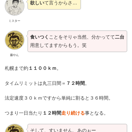
欲しい
て言うからさ…
ミスター
食いつく
ことをそりゃ当然、分かってて
二台
用意してますからもう。笑
藤やん
札幌まで約
１１００ｋｍ
。
タイムリミットは丸三日間＝
７２時間
。
法定速度３０ｋｍですから単純に割ると３６時間。
つまり一日当たり
１２時間
走り続ける
事となる。
そして、すいません、あのぉー