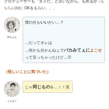
プロデューサーも「ダメだ」と言いながら、もめるが
（も
OKをもらい、、、
ちろん演技）
僕の分も
いい
かい…？
洋ちゃん
…だってオレは
バカみてぇに
…何かも分かんねぇで
よこせ
って言っちゃったけど…汗
（怪しいことに気づいた）
同じもの
じゃ
を…！！笑
ミスター