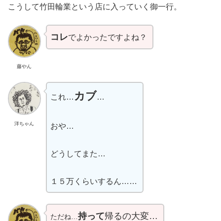
こうして竹田輪業という店に入っていく御一行。
コレ
でよかったですよね？
藤やん
カブ
これ…
…
洋ちゃん
おや…
どうしてまた…
１５万くらいするん……
持って
帰るの大変…
ただね…