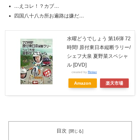
…えコレ！？カブ…
四国八十八カ所お遍路は嫌だ…
水曜どうでしょう 第16弾 72
時間! 原付東日本縦断ラリー/
シェフ大泉 夏野菜スペシャ
ル [DVD]
created by
Rinker
Amazon
楽天市場
目次