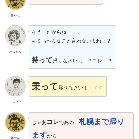
藤やん
そう、だからね、、
キミらへんなこと言わないよねぇ？
洋ちゃん
持って
帰りなさいよ！？コレ…？
乗って
帰りなさいよ…？？
ミスター
札幌まで帰り
コレ
じゃあ
であの、
ます
から…
藤やん