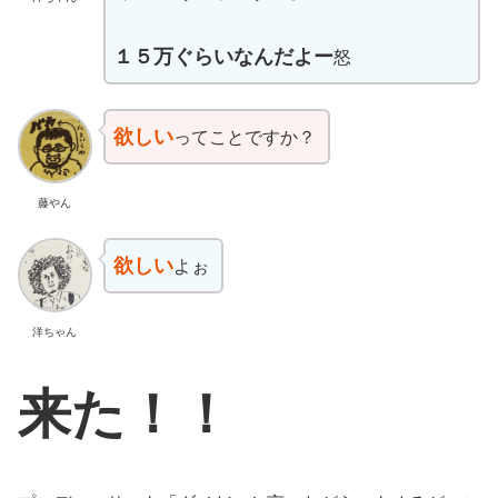
１５万ぐらいなんだよー
怒
欲しい
ってことですか？
藤やん
欲しい
よぉ
洋ちゃん
来た！！