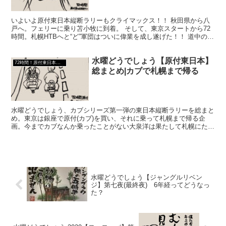
いよいよ原付東日本縦断ラリーもクライマックス！！ 秋田県から八
戸へ。フェリーに乗り苫小牧に到着。 そして、東京スタートから72
時間。札幌HTBへと“ど”軍団はついに偉業を成し遂げた！！ 道中の積
荷の小ネタはどんどんエスカレート。 なまはげ…...
水曜どうでしょう【原付東日本】
72時間！原付東日本縦断ラリー
総まとめ|カブで札幌まで帰る
水曜どうでしょう、カブシリーズ第一弾の東日本縦断ラリーを総まと
め。東京は銀座で原付(カブ)を買い、それに乗って札幌まで帰る企
画。今までカブなんか乗ったことがない大泉洋は果たして札幌にたど
り着くことができるのか？！
水曜どうでしょう【ジャングルリベン
ジ】第七夜(最終夜) 6年経ってどうなっ
た？