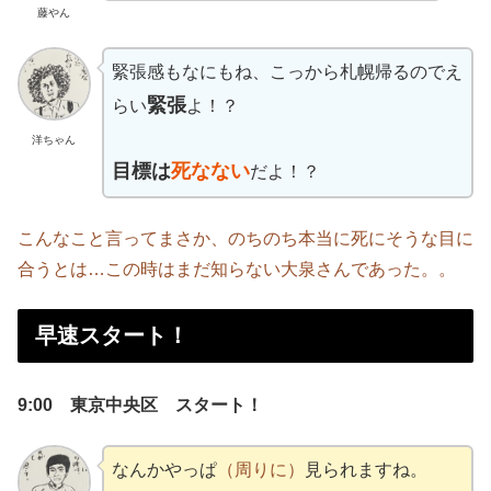
藤やん
緊張感もなにもね、こっから札幌帰るのでえ
緊張
らい
よ！？
洋ちゃん
目標は
死なない
だよ！？
こんなこと言ってまさか、のちのち本当に死にそうな目に
合うとは…この時はまだ知らない大泉さんであった。。
早速スタート！
9:00 東京中央区 スタート！
なんかやっぱ
（周りに）
見られますね。