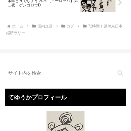
水曜どうでしょう 2020【ヨーロッパ】第
二夜 ゲンゴロウD
ホーム
国内企画
カブ
72時間！原付東日本
縦断ラリー
てゆうかプロフィール