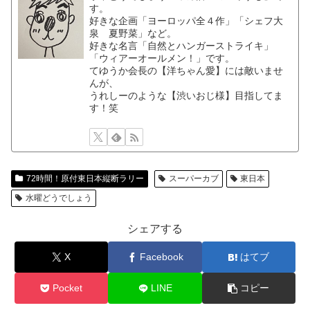
す。
好きな企画「ヨーロッパ全４作」「シェフ大
泉 夏野菜」など。
好きな名言「自然とハンガーストライキ」
「ウィアーオールメン！」です。
てゆうか会長の【洋ちゃん愛】には敵いませ
んが、
うれしーのような【渋いおじ様】目指してま
す！笑
72時間！原付東日本縦断ラリー
スーパーカブ
東日本
水曜どうでしょう
シェアする
X
Facebook
はてブ
Pocket
LINE
コピー