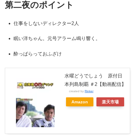
第二夜のポイント
仕事をしないディレクター2人
眠い洋ちゃん。元号アラーム鳴り響く。
酔っぱらっておふざけ
水曜どうでしょう 原付日
本列島制覇 ＃2【動画配信】
created by
Rinker
Amazon
楽天市場