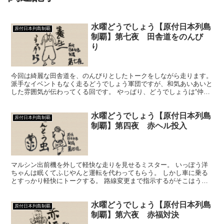
水曜どうでしょう【原付日本列島
原付日本列島制覇
制覇】第七夜 田舎道をのんび
り
今回は綺麗な田舎道を、のんびりとしたトークをしながら走ります。
派手なイベントもなく走るどうでしょう軍団ですが、和気あいあいと
した雰囲気が伝わってくる回です。 やっぱり、どうでしょうは“仲良
し”だなぁ！！
水曜どうでしょう【原付日本列島
原付日本列島制覇
制覇】第四夜 赤ヘル投入
マルシン出前機を外して軽快な走りを見せるミスター。 いっぽう洋
ちゃんは眠くてふじやんと運転を代わってもらう。 しかし車に乗る
とすっかり軽快にトークする。 路線変更まで指示するがそこはうね
うねの山道だった。 初となるふじやんの熱い走りから“目が離せな
い”！！
水曜どうでしょう【原付日本列島
原付日本列島制覇
制覇】第六夜 赤福対決