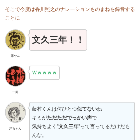
そこで今度は香川照之のナレーションものまねを録音する
ことに
文久三年！！
藤やん
Ｗｗｗｗｗ
一同
藤村くんは何ひとつ
似てない
ね
キミが
ただただでっかい声
で
気持ちよく”
文久三年
”って言ってるだけだも
洋ちゃん
んな。