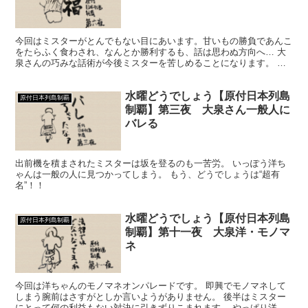
今回はミスターがとんでもない目にあいます。甘いもの勝負であんこ
をたらふく食わされ、なんとか勝利するも、話は思わぬ方向へ… 大
泉さんの巧みな話術が今後ミスターを苦しめることになります。 や
はり、どうでしょうは大泉さんの”話術”が活きる！！
水曜どうでしょう【原付日本列島
原付日本列島制覇
制覇】第三夜 大泉さん一般人に
バレる
出前機を積まされたミスターは坂を登るのも一苦労。 いっぽう洋ち
ゃんは一般の人に見つかってしまう。 もう、どうでしょうは“超有
名”！！
水曜どうでしょう【原付日本列島
原付日本列島制覇
制覇】第十一夜 大泉洋・モノマ
ネ
今回は洋ちゃんのモノマネオンパレードです。 即興でモノマネして
しまう腕前はさすがとしか言いようがありません。 後半はミスター
にとって何の利益もない対決に引きずりこまれます。 やっぱり洋ち