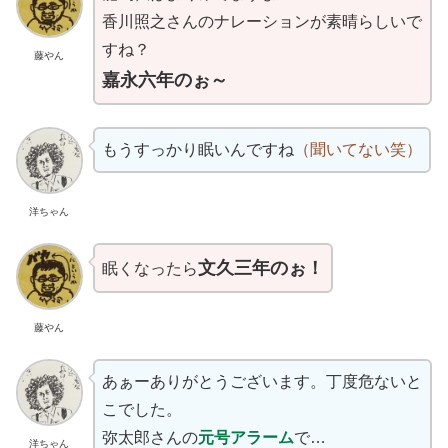
香川照之さんのナレーションが素晴らしいで
すね？
藤やん
嘉永六年のぉ～
もうすっかり眠いんですね
（聞いてない笑）
洋ちゃん
文久三年のぉ！
眠くなったら
藤やん
あぁーありがとうございます。丁度危ないと
こでした。
弥太郎さんの
元号アラーム
で…
洋ちゃん