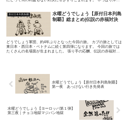
ゃんはモノマネが”うまい”！！
水曜どうでしょう【原付日本列島
原付日本列島制覇
制覇】総まとめ|伝説の赤福対決
どうでしょう軍団、約4年ぶりとなった今回の旅。 カブの旅としては
東日本・西日本・ベトナムに続く第四弾になります。 今回の旅では
たくさんの名場面が生まれました。 張り手の応酬、伝説の赤福対
決、洋ちゃんの宮大工、みすたーのおばちゃん。 藩士を語る上でこ
の企画は外せません！
水曜どうでしょう【原付日本列島制覇】
第一夜 あっけない行き先発表
水曜どうでしょう【ヨーロッパ第１弾】
第三夜｜チョコ地獄マジパン地獄