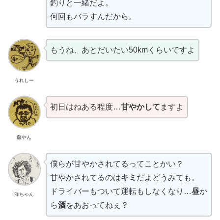
釣りと一緒だよ。
何回もバラすんだから。
もうね、あとだいたい50kmくらいですよ
うれしー
初日はねある程度…
甘やかして
ますよ
藤やん
僕らが甘やかされてるってことかい？
甘やかされてるのは
キミ
だよどうみても。
ドライバーもついて運転もしなくなり…
昼
か
洋ちゃん
ら
酒
をあおってねぇ？