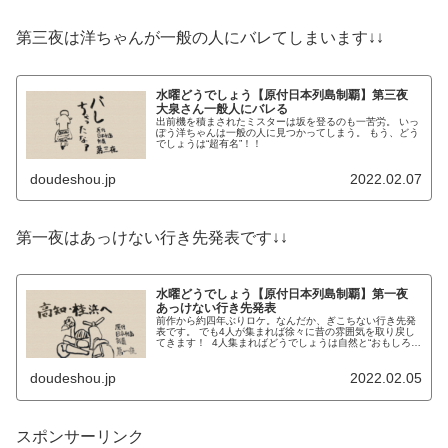
第三夜は洋ちゃんが一般の人にバレてしまいます↓↓
水曜どうでしょう【原付日本列島制覇】第三夜
大泉さん一般人にバレる
出前機を積まされたミスターは坂を登るのも一苦労。 いっ
ぽう洋ちゃんは一般の人に見つかってしまう。 もう、どう
でしょうは“超有名”！！
doudeshou.jp
2022.02.07
第一夜はあっけない行き先発表です↓↓
水曜どうでしょう【原付日本列島制覇】第一夜
あっけない行き先発表
前作から約四年ぶりロケ。なんだか、ぎこちない行き先発
表です。 でも4人が集まれば徐々に昔の雰囲気を取り戻し
てきます！ 4人集まればどうでしょうは自然と“おもしろ
い”！！
doudeshou.jp
2022.02.05
スポンサーリンク