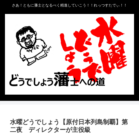
さあ！ともに藩士となるべく精進していこう！！れっつすたでぃ！！
水曜どうでしょう【原付日本列島制覇】第
二夜 ディレクターが主役級