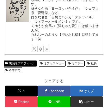
す。
好きな企画「ヨーロッパ全４作」「シェフ大
泉 夏野菜」など。
好きな名言「自然とハンガーストライキ」
「ウィアーオールメン！」です。
てゆうか会長の【洋ちゃん愛】には敵いませ
んが、
うれしーのような【渋いおじ様】目指してま
す！笑
出演者プロフィール
オフィスキュー
ミスター
社長
鈴井貴之
シェアする
X
Facebook
はてブ
Pocket
LINE
コピー