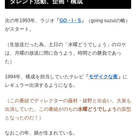
タレント活動、企画・構成
次の年1993年、ラジオ
「
GO・I・S
」
（going suzuiの略）
がスタート。
（生放送だった為、土日の「水曜どうでしょう」のロケ
は、月曜の放送に間に合うよう、時間との勝負であっ
た）
1994年、構成を担当していたテレビ
「
モザイクな夜
」
に
レギュラー出演するようになる。
（この番組でディレクターの藤村・嬉野と出会い、大泉も
出演していた。この番組がのちの
水曜どうでしょう
の原型
となったのだ！）
なおこの年、娘が生まれている。