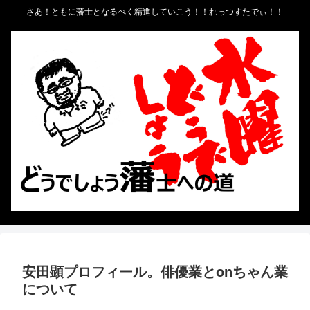
さあ！ともに藩士となるべく精進していこう！！れっつすたでぃ！！
安田顕プロフィール。俳優業とonちゃん業
について