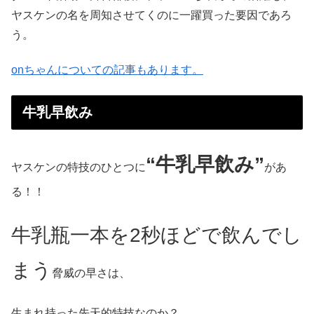
ヤスケンの名を周知させてくのに一躍買った要因であろ
う。
onちゃんについての記事もあります。
牛乳早飲み
“牛乳早飲み”
ヤスケンの特技のひとつに
があ
る！！
牛乳瓶一本を2秒ほどで飲んでし
まう
脅威の早さは、
生まれ持った先天的特技なのか？