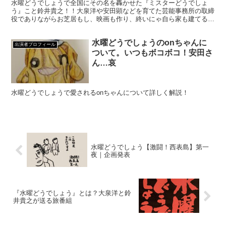
水曜どうでしょうで全国にその名を轟かせた『ミスターどうでしょ
う』こと鈴井貴之！！大泉洋や安田顕などを育てた芸能事務所の取締
役でありながらお芝居もし、映画も作り、終いにゃ自ら家も建てる。
多方面で活躍する才能溢れるマルチプレイヤーの全てに迫る！！
水曜どうでしょうのonちゃんに
出演者プロフィール
ついて。いつもボコボコ！安田さ
ん…哀
水曜どうでしょうで愛されるonちゃんについて詳しく解説！
水曜どうでしょう【激闘！西表島】第一
夜｜企画発表
『水曜どうでしょう』とは？大泉洋と鈴
井貴之が送る旅番組