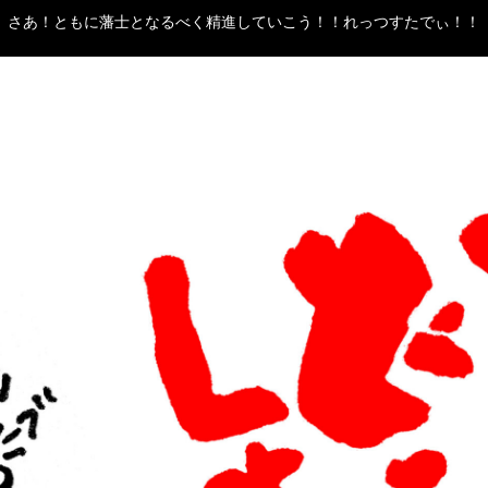
さあ！ともに藩士となるべく精進していこう！！れっつすたでぃ！！