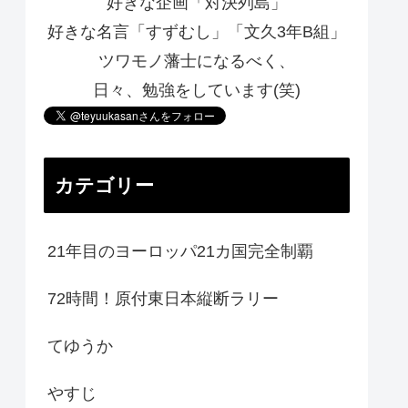
好きな企画「対決列島」
好きな名言「すずむし」「文久3年B組」
ツワモノ藩士になるべく、
日々、勉強をしています(笑)
カテゴリー
21年目のヨーロッパ21カ国完全制覇
72時間！原付東日本縦断ラリー
てゆうか
やすじ