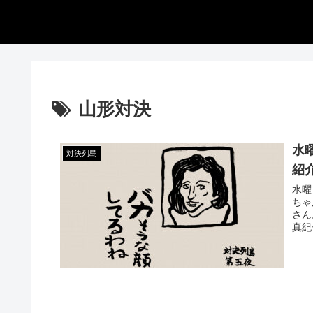
山形対決
水
対決列島
紹
水曜
ちゃ
さん
真紀