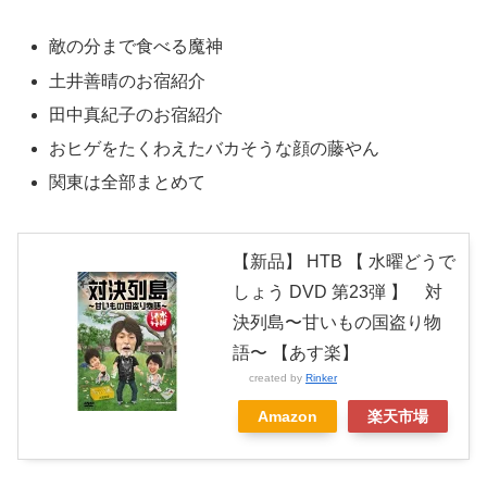
敵の分まで食べる魔神
土井善晴のお宿紹介
田中真紀子のお宿紹介
おヒゲをたくわえたバカそうな顔の藤やん
関東は全部まとめて
【新品】 HTB 【 水曜どうで
しょう DVD 第23弾 】 対
決列島〜甘いもの国盗り物
語〜 【あす楽】
created by
Rinker
Amazon
楽天市場