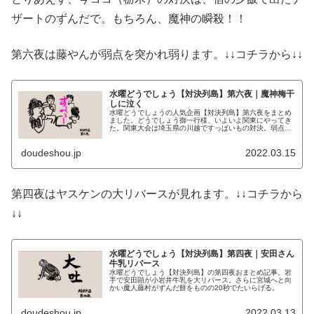
ザートのずんだで。もちろん、魔神の瞬殺！！
第六夜は藤やんが弱点を突かれ弱ります。↓↓コチラから↓↓
水曜どうでしょう【対決列島】第六夜｜魔神梅干
しに泣く
水曜どうでしょうの人気企画【対決列島】第六夜をまとめ
ました。どうでしょう御一行様、いよいよ関東にやってき
た。関東大会は埼玉県の川越ですっぱいもの対決。弱点を
突かれた魔人だが、果たしてどちらが勝つのか？！
doudeshou.jp
2022.03.15
第四夜はヤスケンの大リバースが見れます。↓↓コチラから
↓↓
水曜どうでしょう【対決列島】第四夜｜安田さん
牛乳リバース
水曜どうでしょう【対決列島】の第四夜おまとめ記事。岩
手で安田顕が小岩井牛乳を大リバース。さらに宮城へと向
かい魔人藤村がずんだ餅をものの20秒でたいらげる。
doudeshou.jp
2022.03.13