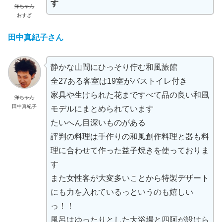
す
洋ちゃん
おすぎ
田中真紀子さん
静かな山間にひっそり佇む和風旅館
全27ある客室は19室がバストイレ付き
家具や生けられた花まですべて品の良い和風
洋ちゃん
田中真紀子
モデルにまとめられています
たいへん目深いものがある
評判の料理は手作りの和風創作料理と器も料
理に合わせて作った益子焼きを使っておりま
す
また女性客が大変多いことから特製デザート
にも力を入れているっというのも嬉しい
っ！！
風呂はゆったりとした大浴場と四阿が設けら