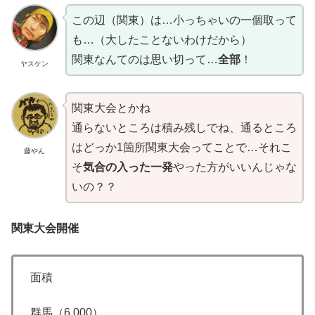
この辺（関東）は…小っちゃいの一個取って
も…（大したことないわけだから）
関東なんてのは思い切って…
全部
！
ヤスケン
関東大会とかね
通らないところは積み残しでね、通るところ
はどっか1箇所関東大会ってことで…それこ
藤やん
そ
気合の入った一発
やった方がいいんじゃな
いの？？
関東大会開催
面積
群馬（6,000）