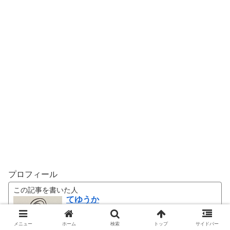
プロフィール
この記事を書いた人
てゆうか
水曜どうでしょう大好き！！藩士の『てゆう
か』です。
メニュー
ホーム
検索
トップ
サイドバー