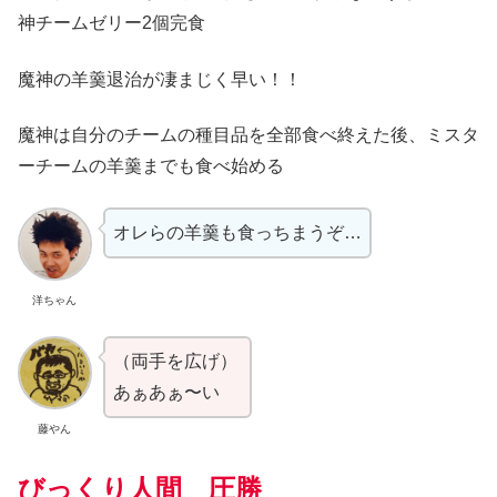
神チームゼリー2個完食
魔神の羊羹退治が凄まじく早い！！
魔神は自分のチームの種目品を全部食べ終えた後、ミスタ
ーチームの羊羹までも食べ始める
オレらの羊羹も食っちまうぞ…
洋ちゃん
（両手を広げ）
あぁあぁ〜い
藤やん
びっくり人間 圧勝