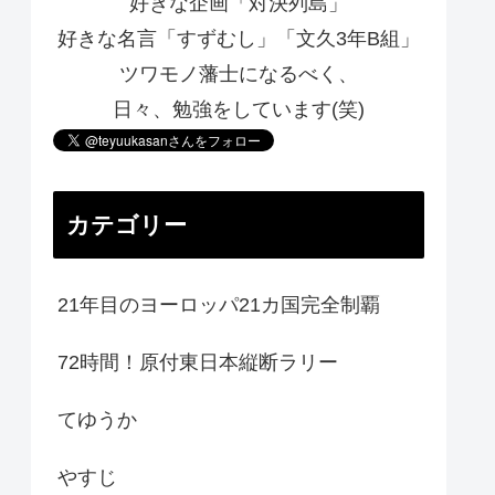
好きな企画「対決列島」
好きな名言「すずむし」「文久3年B組」
ツワモノ藩士になるべく、
日々、勉強をしています(笑)
カテゴリー
21年目のヨーロッパ21カ国完全制覇
72時間！原付東日本縦断ラリー
てゆうか
やすじ