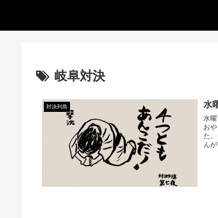
岐阜対決
水
対決列島
水曜
おや
た。
んが
スト