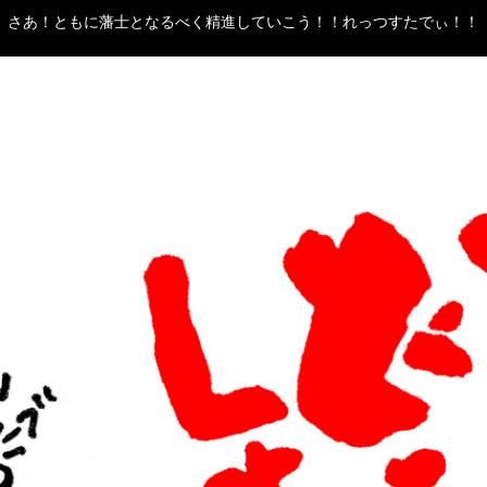
さあ！ともに藩士となるべく精進していこう！！れっつすたでぃ！！