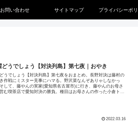
お問い合わせ
サイトマップ
プライバシーポリ
曜どうでしょう【対決列島】第七夜｜おやき
どうでしょう【対決列島】第七夜をおまとめ。長野対決は藤村の
き作戦にミスター見事にハマる。野沢菜なんぞありゃしなかっ
そして、藤やんの実家(愛知県名古屋市)に行き、藤やんのお母さ
営む喫茶店で愛知対決の勝負。種目はお母さんの作った小倉トー
である。
2022.03.16