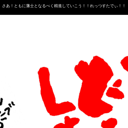
さあ！ともに藩士となるべく精進していこう！！れっつすたでぃ！！