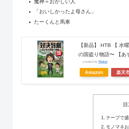
魔神＝おかしい人
「おいしかったよ母さん」
たーくんと馬車
【新品】 HTB 【 
の国盗り物語〜 【あ
created by
Rinker
Amazon
楽天
目
テープで
モノマネお