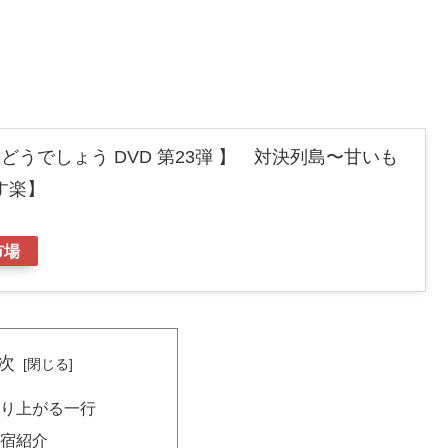
水曜どうでしょう DVD 第23弾 】 対決列島〜甘いも
す楽】
市場
次
盛り上がる一行
宿紹介