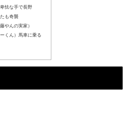
 卑怯な手で長野
またも奇襲
（藤やんの実家）
たーくん）馬車に乗る