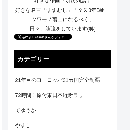
好きな企画「対決列島」
好きな名言「すずむし」「文久3年B組」
ツワモノ藩士になるべく、
日々、勉強をしています(笑)
カテゴリー
21年目のヨーロッパ21カ国完全制覇
72時間！原付東日本縦断ラリー
てゆうか
やすじ