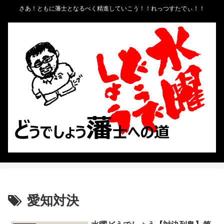
さあ！ともに藩士となるべく精進していこう！！れっつすたでぃ！！
愛知対決