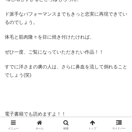
ド派手なパフォーマンスまでもきっと忠実に再現できてい
るのでしょう。
体毛と筋肉隆々を目に焼き付けたければ、
ぜひ一度、ご覧になっていただきたい作品！！
すでに洋さまの虜の人は、さらに鼻血を流して倒れること
でしょう(笑)
電子書籍でも読めますよ！！
ebookJapan
メニュー
ホーム
検索
トップ
サイドバー