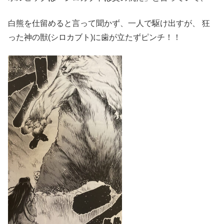
白熊を仕留めると言って聞かず、一人で駆け出すが、 狂
った神の獣(シロカブト)に歯が立たずピンチ！！