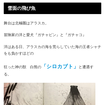
雪面の飛び魚
舞台は北極圏はアラスカ。
冒険家の洋と愛犬『ガチャピン』と『ガチャコ』
洋はある日、アラスカの海を荒らしていた海の王者シャチ
をも負かすほどの
「シロカブト」
狂った神の獣 白熊の
と遭遇す
る。