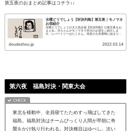
第五夜のおまとめ記事はコチラ↓↓
水曜どうでしょう【対決列島】第五夜｜モノマネ
お宿紹介
水曜どうでしょうの大人気企画【対決列島】の第五夜をお
まとめ。洋ちゃんがモノマネで本日のお宿をご紹介しま
す。レパートリーはたくさん。得意の土井善晴に始まり、
おすぎや田中真紀子さんまで。 田中真紀子で藤やんをなじ
るのはかなりの見もの。
doudeshou.jp
2022.03.14
第六夜 福島対決・関東大会
東北を移動中、全員寝てたためすっ飛ばしてきた
福島。福島対決はチームびっくり人間が早朝に奇
襲をかけ執り行われる。対決種目はゆべし。次い