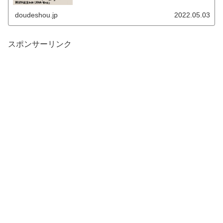
よいよ勝負の行方も目前に迫った第九夜。遂に勝者が決ま
る第十夜。
doudeshou.jp
2022.05.03
スポンサーリンク