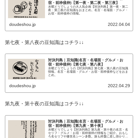
宿・前枠後枠)【第一夜・第二夜・第三夜】
水曜どうでしょうの大人気企画【対決列島】第一夜・第二
夜・第三夜の豆知識をおまとめ。名言・名場面・グルメ・
お宿・前枠後枠の情報。
doudeshou.jp
2022.04.04
第七夜・第八夜の豆知識はコチラ↓↓
対決列島｜豆知識(名言・名場面・グルメ・お
宿・前枠後枠)【第七夜・第八夜】
水曜どうでしょうの【対決列島】第七夜・第八夜の豆知識
情報。名言・名場面・グルメ・お宿・前枠後枠などをおま
とめ。
doudeshou.jp
2022.04.29
第九夜・第十夜の豆知識はコチラ↓↓
対決列島｜豆知識(名言・名場面・グルメ・お
宿・前枠後枠)【第九夜・第十夜】
水曜どうでしょう【対決列島】第九夜・第十夜の名言・名
セリフ・グルメ・お宿・前枠後枠の情報をご紹介。おもし
ろ名セリフや爆笑名シーン多数。旅も終盤に差し掛かりい