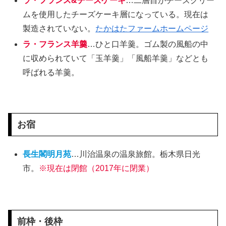
ラ・フランス&チーズケーキ
…二層目がチーズクリー
ムを使用したチーズケーキ層になっている。現在は
製造されていない。
たかはたファームホームページ
ラ・フランス羊羹
…ひと口羊羹。ゴム製の風船の中
に収められていて「玉羊羹」「風船羊羹」などとも
呼ばれる羊羹。
お宿
長生閣明月苑
…川治温泉の温泉旅館。栃木県日光
市。
※現在は閉館（2017年に閉業）
前枠・後枠