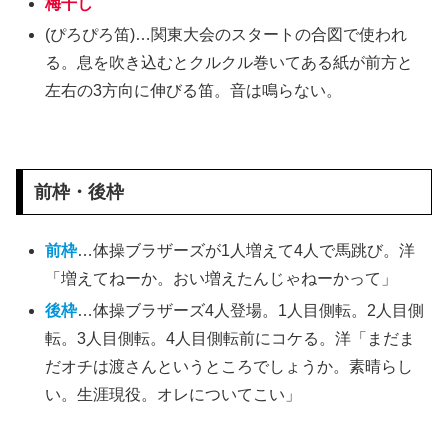
梅干し
(ぴろぴろ笛)…関東大会のスタートの合図で使われ
る。息を吹き込むとクルクル巻いてある紙が前方と
左右の3方向に伸びる笛。音は鳴らない。
前枠・後枠
前枠
…体操ブラザーズが1人増えて4人で馬跳び。洋
「増えてねーか。おい増えたんじゃねーかって」
後枠
…体操ブラザーズ4人登場。1人目側転。2人目側
転。3人目側転。4人目側転前にコケる。洋「まだま
だオチは渡さんというところでしょうか。素晴らし
い。生涯現役。オレについてこい」