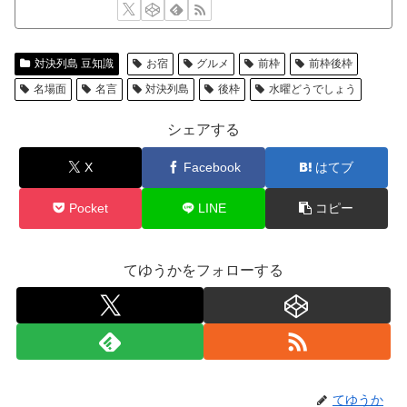
対決列島 豆知識
お宿
グルメ
前枠
前枠後枠
名場面
名言
対決列島
後枠
水曜どうでしょう
シェアする
X
Facebook
はてブ
Pocket
LINE
コピー
てゆうかをフォローする
てゆうか