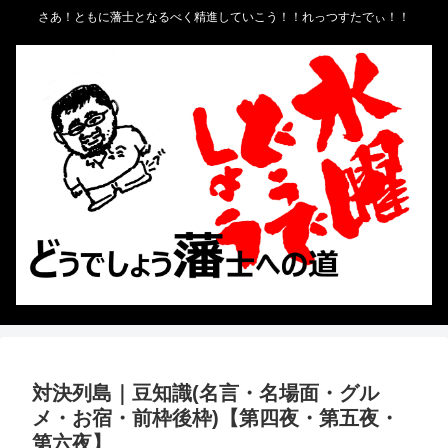
さあ！ともに藩士となるべく精進していこう！！れっつすたでぃ！！
対決列島｜豆知識(名言・名場面・グル
メ・お宿・前枠後枠)【第四夜・第五夜・
第六夜】