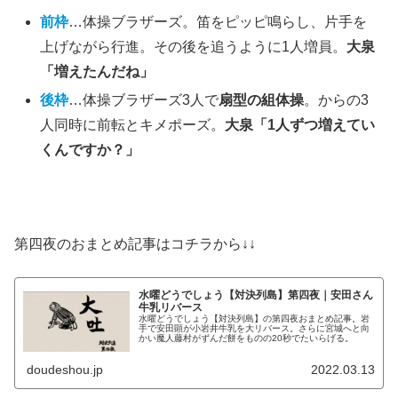
前枠
…体操ブラザーズ。笛をピッピ鳴らし、片手を
上げながら行進。その後を追うように1人増員。
大泉
「増えたんだね」
後枠
…体操ブラザーズ3人で
扇型の組体操
。からの3
人同時に前転とキメポーズ。
大泉「1人ずつ増えてい
くんですか？」
第四夜のおまとめ記事はコチラから↓↓
水曜どうでしょう【対決列島】第四夜｜安田さん
牛乳リバース
水曜どうでしょう【対決列島】の第四夜おまとめ記事。岩
手で安田顕が小岩井牛乳を大リバース。さらに宮城へと向
かい魔人藤村がずんだ餅をものの20秒でたいらげる。
doudeshou.jp
2022.03.13