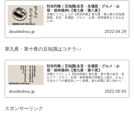
対決列島｜豆知識(名言・名場面・グルメ・お
宿・前枠後枠)【第七夜・第八夜】
水曜どうでしょうの【対決列島】第七夜・第八夜の豆知識
情報。名言・名場面・グルメ・お宿・前枠後枠などをおま
とめ。
doudeshou.jp
2022.04.29
第九夜・第十夜の豆知識はコチラ↓↓
対決列島｜豆知識(名言・名場面・グルメ・お
宿・前枠後枠)【第九夜・第十夜】
水曜どうでしょう【対決列島】第九夜・第十夜の名言・名
セリフ・グルメ・お宿・前枠後枠の情報をご紹介。おもし
ろ名セリフや爆笑名シーン多数。旅も終盤に差し掛かりい
よいよ勝負の行方も目前に迫った第九夜。遂に勝者が決ま
る第十夜。
doudeshou.jp
2022.05.03
スポンサーリンク