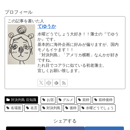
プロフィール
この記事を書いた人
てゆうか
水曜どうでしょう大好き！！藩士の『てゆう
か』です。
基本的に海外企画に好みが偏りますが、国内
モノもイケます！！
「対決列島」「アメリカ横断」なんかが好き
ですね。
たれ目でコアラに似ている初老藩士。
宜しくお願い致します。
対決列島 豆知識
お宿
グルメ
前枠
前枠後枠
名場面
名言
対決列島
後枠
水曜どうでしょう
シェアする