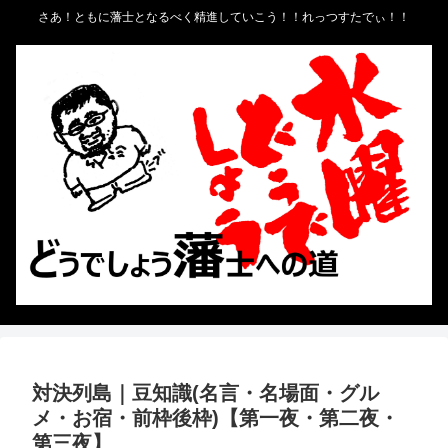
さあ！ともに藩士となるべく精進していこう！！れっつすたでぃ！！
対決列島｜豆知識(名言・名場面・グル
メ・お宿・前枠後枠)【第一夜・第二夜・
第三夜】