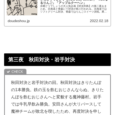
るりんご」「アップルクーヘン」
水曜どうでしょうの大人気企画【対決列島】の第二夜おま
とめ。北海道と青森にて対決が執り行われる。北海道では
ソフトクリーム対決、青森ではりんごスイーツ決戦。果た
して序盤の領土獲得はどちらの手に？！
doudeshou.jp
2022.02.18
第三夜 秋田対決・岩手対決
秋田対決と岩手対決の回。秋田対決はきりたんぽ
の1本勝負。鉄の玉を飲むおじさんならぬ、きりた
んぽを飲むおじさんへと変貌する魔神藤村。岩手
では牛乳早飲み勝負。安田さんが大リバースして
魔神チームが敗北を喫したため、再度対決を申し