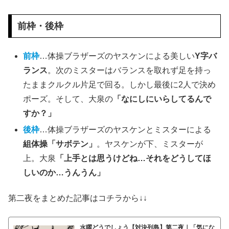
前枠・後枠
前枠
…体操ブラザーズのヤスケンによる美しい
Y字バ
ランス
。次のミスターはバランスを取れず足を持っ
たままクルクル片足で回る。しかし最後に2人で決め
ポーズ。そして、大泉の
「なにしにいらしてるんで
すか？」
後枠
…体操ブラザーズのヤスケンとミスターによる
組体操「サボテン」
。ヤスケンが下、ミスターが
上。大泉
「上手とは思うけどね…それをどうしてほ
しいのか…うんうん」
第二夜をまとめた記事はコチラから↓↓
水曜どうでしょう【対決列島】第二夜｜「気にな