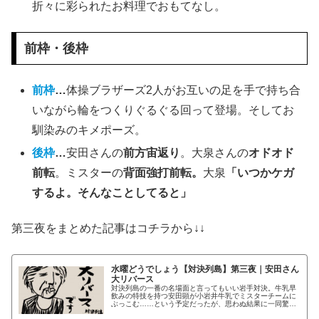
折々に彩られたお料理でおもてなし。
前枠・後枠
前枠
…
体操ブラザーズ2人がお互いの足を手で持ち合
いながら輪をつくりぐるぐる回って登場。そしてお
馴染みのキメポーズ。
後枠
…
安田さんの
前方宙返り
。大泉さんの
オドオド
前転
。ミスターの
背面強打前転。
大泉
「いつかケガ
するよ。そんなことしてると」
第三夜をまとめた記事はコチラから↓↓
水曜どうでしょう【対決列島】第三夜｜安田さん
大リバース
対決列島の一番の名場面と言ってもいい岩手対決。牛乳早
飲みの特技を持つ安田顕が小岩井牛乳でミスターチームに
ぶっこむ……という予定だったが、思わぬ結果に一同驚
愕！！ 安田顕の失態が見れるオモシロ回！！