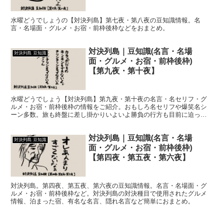
水曜どうでしょうの【対決列島】第七夜・第八夜の豆知識情報。名
言・名場面・グルメ・お宿・前枠後枠などをおまとめ。
対決列島｜豆知識(名言・名場
対決列島 豆知識
面・グルメ・お宿・前枠後枠)
【第九夜・第十夜】
水曜どうでしょう【対決列島】第九夜・第十夜の名言・名セリフ・グ
ルメ・お宿・前枠後枠の情報をご紹介。おもしろ名セリフや爆笑名シ
ーン多数。旅も終盤に差し掛かりいよいよ勝負の行方も目前に迫った
第九夜。遂に勝者が決まる第十夜。
対決列島｜豆知識(名言・名場
対決列島 豆知識
面・グルメ・お宿・前枠後枠)
【第四夜・第五夜・第六夜】
対決列島。第四夜、第五夜、第六夜の豆知識情報。名言・名場面・グ
ルメ・お宿・前枠後枠など。対決列島の対決種目で使用されたグルメ
情報、泊まった宿、有名な名言、隠れ名言など簡単におまとめ。