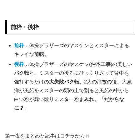
前枠・後枠
前枠
…体操ブラザーズのヤスケンとミスターによる
キレイな
前転
。
後枠
…体操ブラザーズのヤスケン(
仲本工事
)の美しい
バク転
と、ミスターの後ろにひっくり返って背中を
強打するだけの
大失敗バク転
。2人の演技の後、大泉
洋が風船をミスターの頭の上で割ると風船の中から
白い粉が舞い散りミスター粉まみれ。
「だからな
に？」
第一夜をまとめた記事はコチラから↓↓