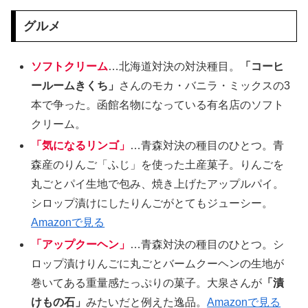
グルメ
ソフトクリーム
…北海道対決の対決種目。
「コーヒ
ールームきくち」
さんのモカ・バニラ・ミックスの3
本で争った。函館名物になっている有名店のソフト
クリーム。
「気になるリンゴ」
…青森対決の種目のひとつ。青
森産のりんご「ふじ」を使った土産菓子。りんごを
丸ごとパイ生地で包み、焼き上げたアップルパイ。
シロップ漬けにしたりんごがとてもジューシー。
Amazonで見る
「アップクーヘン」
…青森対決の種目のひとつ。シ
ロップ漬けりんごに丸ごとバームクーヘンの生地が
巻いてある重量感たっぷりの菓子。大泉さんが
「漬
けもの石」
みたいだと例えた逸品。
Amazonで見る