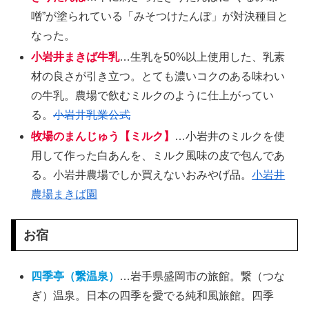
噌”が塗られている「みそつけたんぽ」が対決種目と
なった。
小岩井まきば牛乳
…生乳を50%以上使用した、乳素
材の良さが引き立つ。とても濃いコクのある味わい
の牛乳。農場で飲むミルクのように仕上がってい
る。
小岩井乳業公式
牧場のまんじゅう【ミルク】
…小岩井のミルクを使
用して作った白あんを、ミルク風味の皮で包んであ
る。小岩井農場でしか買えないおみやげ品。
小岩井
農場まきば園
お宿
四季亭（繋温泉）
…岩手県盛岡市の旅館。繋（つな
ぎ）温泉。日本の四季を愛でる純和風旅館。四季